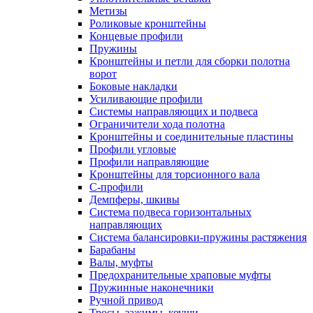
Метизы
Роликовые кронштейны
Концевые профили
Пружины
Кронштейны и петли для сборки полотна
ворот
Боковые накладки
Усиливающие профили
Системы направляющих и подвеса
Ограничители хода полотна
Кронштейны и соединительные пластины
Профили угловые
Профили направляющие
Кронштейны для торсионного вала
С-профили
Демпферы, шкивы
Система подвеса горизонтальных
направляющих
Система балансировки-пружины растяжения
Барабаны
Валы, муфты
Предохранительные храповые муфты
Пружинные наконечники
Ручной привод
Тросы, зажимы, коуши