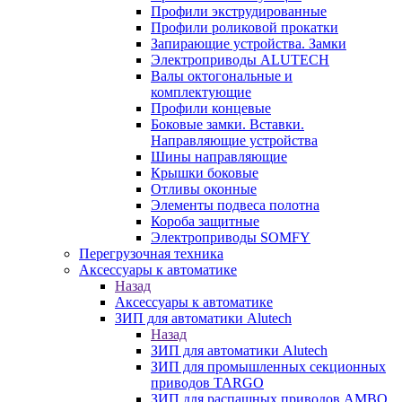
Профили экструдированные
Профили роликовой прокатки
Запирающие устройства. Замки
Электроприводы ALUTECH
Валы октогональные и
комплектующие
Профили концевые
Боковые замки. Вставки.
Направляющие устройства
Шины направляющие
Крышки боковые
Отливы оконные
Элементы подвеса полотна
Короба защитные
Электроприводы SOMFY
Перегрузочная техника
Аксессуары к автоматике
Назад
Аксессуары к автоматике
ЗИП для автоматики Alutech
Назад
ЗИП для автоматики Alutech
ЗИП для промышленных секционных
приводов TARGO
ЗИП для распашных приводов AMBO,