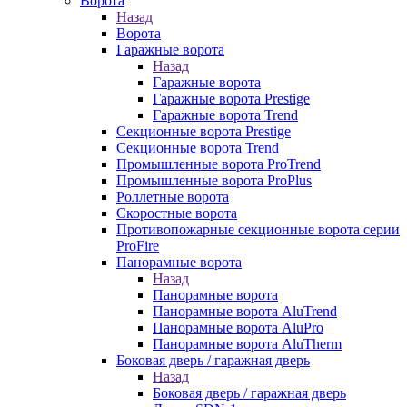
Ворота
Назад
Ворота
Гаражные ворота
Назад
Гаражные ворота
Гаражные ворота Prestige
Гаражные ворота Trend
Секционные ворота Prestige
Секционные ворота Trend
Промышленные ворота ProTrend
Промышленные ворота ProPlus
Роллетные ворота
Скоростные ворота
Противопожарные секционные ворота серии
ProFire
Панорамные ворота
Назад
Панорамные ворота
Панорамные ворота AluTrend
Панорамные ворота AluPro
Панорамные ворота AluTherm
Боковая дверь / гаражная дверь
Назад
Боковая дверь / гаражная дверь