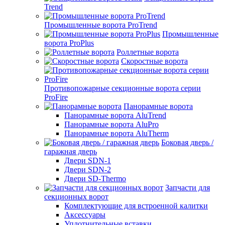
Trend
Промышленные ворота ProTrend
Промышленные
ворота ProPlus
Роллетные ворота
Скоростные ворота
Противопожарные секционные ворота серии
ProFire
Панорамные ворота
Панорамные ворота AluTrend
Панорамные ворота AluPro
Панорамные ворота AluTherm
Боковая дверь /
гаражная дверь
Двери SDN-1
Двери SDN-2
Двери SD-Thermo
Запчасти для
секционных ворот
Комплектующие для встроенной калитки
Аксессуары
Уплотнительные вставки