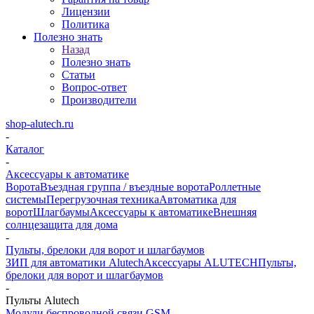
Лицензии
Политика
Полезно знать
Назад
Полезно знать
Статьи
Вопрос-ответ
Производители
shop-alutech.ru
-
Каталог
-
Аксессуары к автоматике
Ворота
Въездная группа / въездные ворота
Роллетные
системы
Перегрузочная техника
Автоматика для
ворот
Шлагбаумы
Аксессуары к автоматике
Внешняя
солнцезащита для дома
-
Пульты, брелоки для ворот и шлагбаумов
ЗИП для автоматики Alutech
Аксессуары ALUTECH
Пульты,
брелоки для ворот и шлагбаумов
-
Пульты Alutech
Модули беспроводной связи GSM