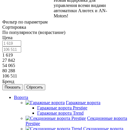
Новая кодировка для
управления всеми видами
автоматики Алютех и AN-
Motors!
Фильтр по параметрам
Сортировка
По популярности (возрастание)
Цена
1 619
27 842
54 065
80 288
106 511
Бренд
Сбросить
Ворота
Гаражные ворота
Гаражные ворота Prestige
Гаражные ворота Trend
Секционные ворота
Prestige
Секционные ворота