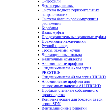
С-профили
Демпферы, шкивы
Система подвеса горизонтальных
направляющих
Система балансировки-пружины
растяжения
Барабаны
Валы, муфты
Предохранительные храповые муфты
Пружинные наконечники
Ручной привод
Тросы, зажимы, коуши
Дистанционные кольца
Калиточные комплекты
Алюминиевые профили
Сэндвич-панели 45 мм серия
PRESTIGE
Сэндвич-панели 40 мм серия TREND
Алюминиевые профили для
панорамных панелей ALUTREND
Профили стальные собственного
производства
Комплектующие для боковой двери
серии SDN
Вентиляционные решетки