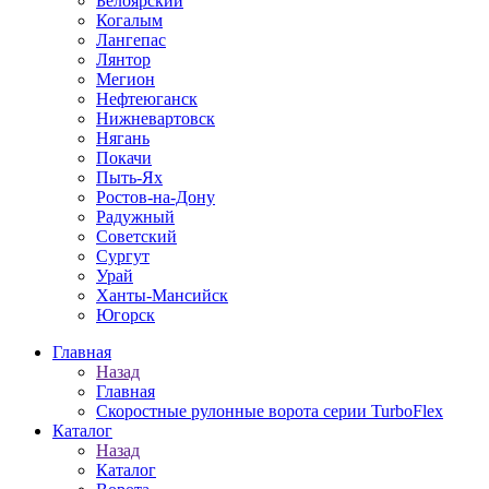
Белоярский
Когалым
Лангепас
Лянтор
Мегион
Нефтеюганск
Нижневартовск
Нягань
Покачи
Пыть-Ях
Рoстов-на-Дону
Радужный
Советский
Сургут
Урай
Ханты-Мансийск
Югорск
Главная
Назад
Главная
Скоростные рулонные ворота серии TurboFlex
Каталог
Назад
Каталог