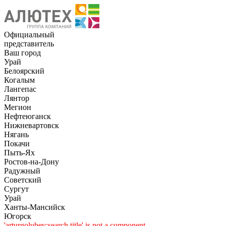
Официальный
представитель
Ваш город
Урай
Белоярский
Когалым
Лангепас
Лянтор
Мегион
Нефтеюганск
Нижневартовск
Нягань
Покачи
Пыть-Ях
Рoстов-на-Дону
Радужный
Советский
Сургут
Урай
Ханты-Мансийск
Югорск
'arturgolubev:search.title' is not a component