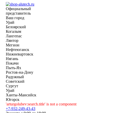
Официальный
представитель
Ваш город
Урай
Белоярский
Когалым
Лангепас
Лянтор
Мегион
Нефтеюганск
Нижневартовск
Нягань
Покачи
Пыть-Ях
Рoстов-на-Дону
Радужный
Советский
Сургут
Урай
Ханты-Мансийск
Югорск
'arturgolubev:search.title' is not a component
+7-932-249-43-43