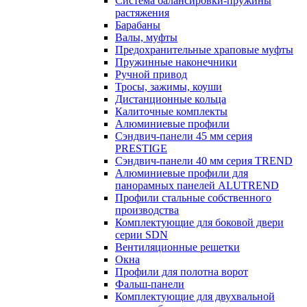
Система балансировки-пружины
растяжения
Барабаны
Валы, муфты
Предохранительные храповые муфты
Пружинные наконечники
Ручной привод
Тросы, зажимы, коуши
Дистанционные кольца
Калиточные комплекты
Алюминиевые профили
Сэндвич-панели 45 мм серия
PRESTIGE
Сэндвич-панели 40 мм серия TREND
Алюминиевые профили для
панорамных панелей ALUTREND
Профили стальные собственного
производства
Комплектующие для боковой двери
серии SDN
Вентиляционные решетки
Окна
Профили для полотна ворот
Фальш-панели
Комплектующие для двухвальной