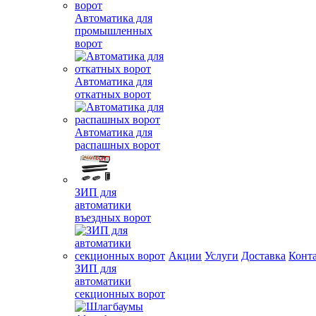
Автоматика для
промышленных
ворот
Автоматика для
откатных ворот
Автоматика для
распашных ворот
ЗИП для
автоматики
въездных ворот
Акции
Услуги
Доставка
Конт
ЗИП для
автоматики
секционных ворот