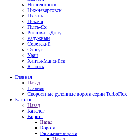
Нефтеюганск
Нижневартовск
Нягань
Покачи
Пыть-Ях
Рoстов-на-Дону
Радужный
Советский
Сургут
Урай
Ханты-Мансийск
Югорск
Главная
Назад
Главная
Скоростные рулонные ворота серии TurboFlex
Каталог
Назад
Каталог
Ворота
Назад
Ворота
Гаражные ворота
Назад