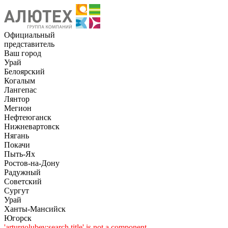
Официальный
представитель
Ваш город
Урай
Белоярский
Когалым
Лангепас
Лянтор
Мегион
Нефтеюганск
Нижневартовск
Нягань
Покачи
Пыть-Ях
Рoстов-на-Дону
Радужный
Советский
Сургут
Урай
Ханты-Мансийск
Югорск
'arturgolubev:search.title' is not a component