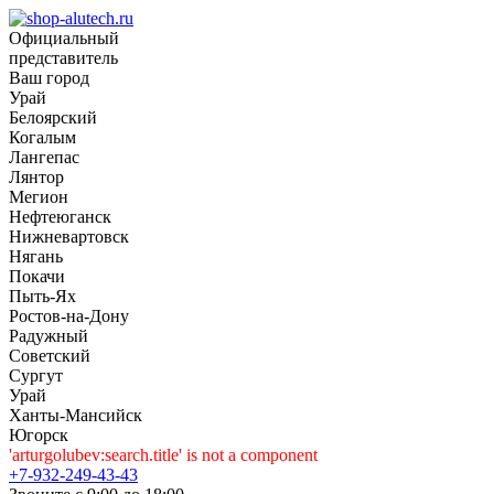
Официальный
представитель
Ваш город
Урай
Белоярский
Когалым
Лангепас
Лянтор
Мегион
Нефтеюганск
Нижневартовск
Нягань
Покачи
Пыть-Ях
Рoстов-на-Дону
Радужный
Советский
Сургут
Урай
Ханты-Мансийск
Югорск
'arturgolubev:search.title' is not a component
+7-932-249-43-43