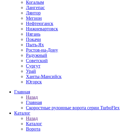
Когалым
Лангепас
Лянтор
Мегион
Нефтеюганск
Нижневартовск
Нягань
Покачи
Пыть-Ях
Рoстов-на-Дону
Радужный
Советский
Сургут
Урай
Ханты-Мансийск
Югорск
Главная
Назад
Главная
Скоростные рулонные ворота серии TurboFlex
Каталог
Назад
Каталог
Ворота