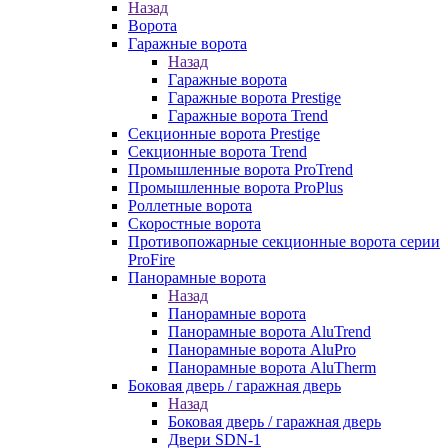
Назад
Ворота
Гаражные ворота
Назад
Гаражные ворота
Гаражные ворота Prestige
Гаражные ворота Trend
Секционные ворота Prestige
Секционные ворота Trend
Промышленные ворота ProTrend
Промышленные ворота ProPlus
Роллетные ворота
Скоростные ворота
Противопожарные секционные ворота серии
ProFire
Панорамные ворота
Назад
Панорамные ворота
Панорамные ворота AluTrend
Панорамные ворота AluPro
Панорамные ворота AluTherm
Боковая дверь / гаражная дверь
Назад
Боковая дверь / гаражная дверь
Двери SDN-1