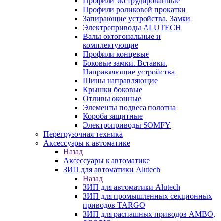
Профили экструдированные
Профили роликовой прокатки
Запирающие устройства. Замки
Электроприводы ALUTECH
Валы октогональные и
комплектующие
Профили концевые
Боковые замки. Вставки.
Направляющие устройства
Шины направляющие
Крышки боковые
Отливы оконные
Элементы подвеса полотна
Короба защитные
Электроприводы SOMFY
Перегрузочная техника
Аксессуары к автоматике
Назад
Аксессуары к автоматике
ЗИП для автоматики Alutech
Назад
ЗИП для автоматики Alutech
ЗИП для промышленных секционных
приводов TARGO
ЗИП для распашных приводов AMBO,