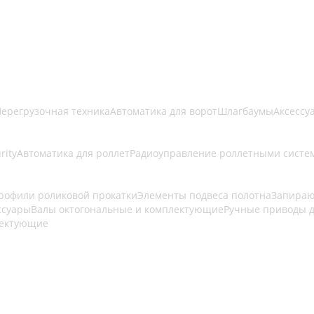
ерегрузочная техника
Автоматика для ворот
Шлагбаумы
Аксессу
rity
Автоматика для роллет
Радиоуправление роллетными систе
рофили роликовой прокатки
Элементы подвеса полотна
Запираю
ссуары
Валы октогональные и комплектующие
Ручные приводы д
лектующие