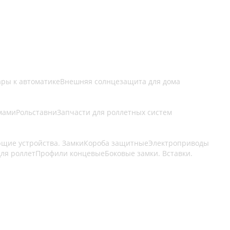
ары к автоматике
Внешняя солнцезащита для дома
мами
Рольставни
Запчасти для роллетных систем
щие устройства. Замки
Короба защитные
Электроприводы
ля роллет
Профили концевые
Боковые замки. Вставки.