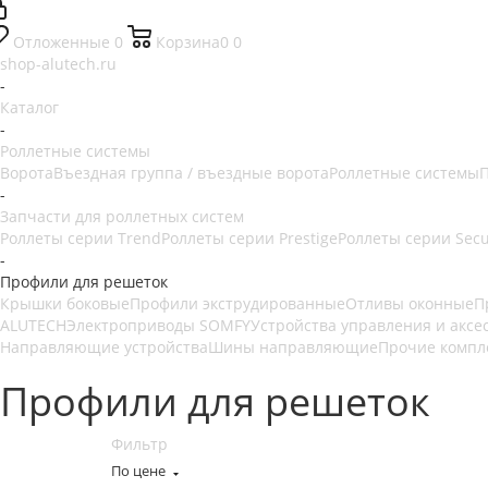
Отложенные
0
Корзина
0
0
shop-alutech.ru
-
Каталог
-
Роллетные системы
Ворота
Въездная группа / въездные ворота
Роллетные системы
П
-
Запчасти для роллетных систем
Роллеты серии Trend
Роллеты серии Prestige
Роллеты серии Secu
-
Профили для решеток
Крышки боковые
Профили экструдированные
Отливы оконные
П
ALUTECH
Электроприводы SOMFY
Устройства управления и аксе
Направляющие устройства
Шины направляющие
Прочие комп
Профили для решеток
Фильтр
По цене