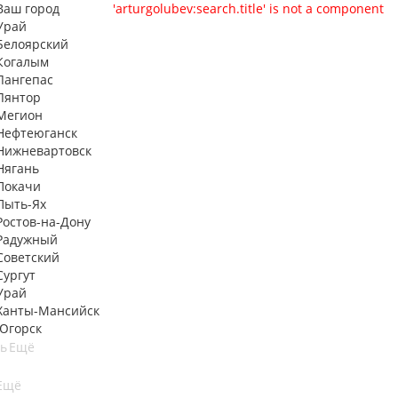
Ваш город
'arturgolubev:search.title' is not a component
Урай
Белоярский
Когалым
Лангепас
Лянтор
Мегион
Нефтеюганск
Нижневартовск
Нягань
Покачи
Пыть-Ях
Рoстов-на-Дону
Радужный
Советский
Сургут
Урай
Ханты-Мансийск
Югорск
ть
Ещё
Ещё