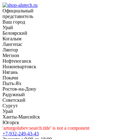
Официальный
представитель
Ваш город
Урай
Белоярский
Когалым
Лангепас
Лянтор
Мегион
Нефтеюганск
Нижневартовск
Нягань
Покачи
Пыть-Ях
Рoстов-на-Дону
Радужный
Советский
Сургут
Урай
Ханты-Мансийск
Югорск
'arturgolubev:search.title' is not a component
+7-932-249-43-43