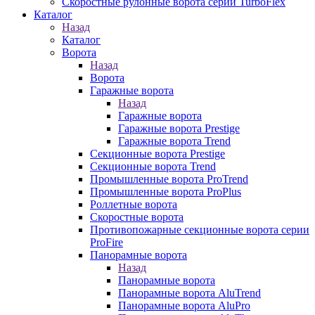
Скоростные рулонные ворота серии TurboFlex
Каталог
Назад
Каталог
Ворота
Назад
Ворота
Гаражные ворота
Назад
Гаражные ворота
Гаражные ворота Prestige
Гаражные ворота Trend
Секционные ворота Prestige
Секционные ворота Trend
Промышленные ворота ProTrend
Промышленные ворота ProPlus
Роллетные ворота
Скоростные ворота
Противопожарные секционные ворота серии
ProFire
Панорамные ворота
Назад
Панорамные ворота
Панорамные ворота AluTrend
Панорамные ворота AluPro