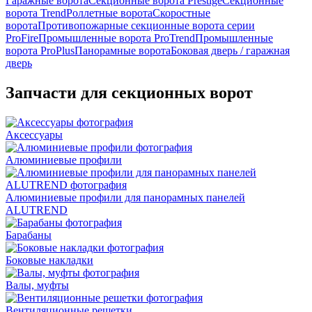
Гаражные ворота
Секционные ворота Prestige
Секционные
ворота Trend
Роллетные ворота
Скоростные
ворота
Противопожарные секционные ворота серии
ProFire
Промышленные ворота ProTrend
Промышленные
ворота ProPlus
Панорамные ворота
Боковая дверь / гаражная
дверь
Запчасти для секционных ворот
Аксессуары
Алюминиевые профили
Алюминиевые профили для панорамных панелей
ALUTREND
Барабаны
Боковые накладки
Валы, муфты
Вентиляционные решетки