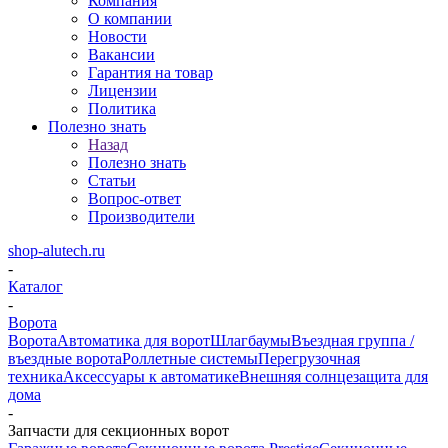
Компания
О компании
Новости
Вакансии
Гарантия на товар
Лицензии
Политика
Полезно знать
Назад
Полезно знать
Статьи
Вопрос-ответ
Производители
shop-alutech.ru
-
Каталог
-
Ворота
Ворота
Автоматика для ворот
Шлагбаумы
Въездная группа /
въездные ворота
Роллетные системы
Перегрузочная
техника
Аксессуары к автоматике
Внешняя солнцезащита для
дома
-
Запчасти для секционных ворот