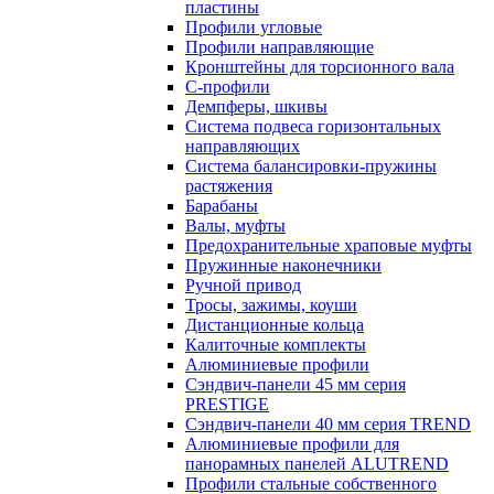
пластины
Профили угловые
Профили направляющие
Кронштейны для торсионного вала
С-профили
Демпферы, шкивы
Система подвеса горизонтальных
направляющих
Система балансировки-пружины
растяжения
Барабаны
Валы, муфты
Предохранительные храповые муфты
Пружинные наконечники
Ручной привод
Тросы, зажимы, коуши
Дистанционные кольца
Калиточные комплекты
Алюминиевые профили
Сэндвич-панели 45 мм серия
PRESTIGE
Сэндвич-панели 40 мм серия TREND
Алюминиевые профили для
панорамных панелей ALUTREND
Профили стальные собственного