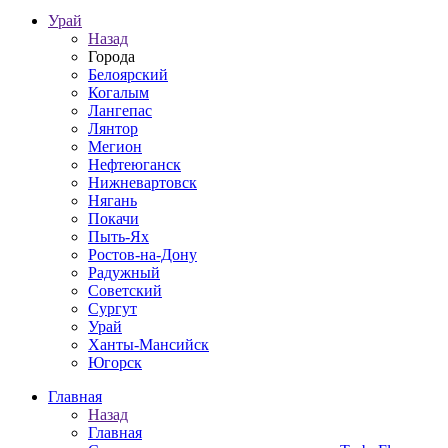
Урай
Назад
Города
Белоярский
Когалым
Лангепас
Лянтор
Мегион
Нефтеюганск
Нижневартовск
Нягань
Покачи
Пыть-Ях
Рoстов-на-Дону
Радужный
Советский
Сургут
Урай
Ханты-Мансийск
Югорск
Главная
Назад
Главная