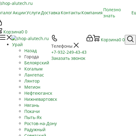
Полезно
аталог
Акции
Услуги
Доставка
Контакты
Компания
Е
знать
Корзина
0
0
Корзина
0
0
Урай
Телефоны
Назад
+7-932-249-43-43
Города
Заказать звонок
Белоярский
Когалым
Лангепас
Лянтор
Мегион
Нефтеюганск
Нижневартовск
Нягань
Покачи
Пыть-Ях
Рoстов-на-Дону
Радужный
Советский