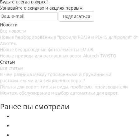
Будьте всегда в курсе!
Узнавайте о скидках и акциях первым
Новости
Все новости
Новые перфорированные профили PD/39 и PD/45 для роллет от
Алютех.
Новые беспроводные фотоэлементы LM-LB
Новые привода для распашных ворот Alutech TWISTO
Статьи
Все статьи
В чем разница между торсионными и пружинными
растяжителями для секционных ворот?
Пульты для ворот: типы и виды, проблемы, производители
Монтаж, обслуживание и выбор автоматики для ворот.
Ранее вы смотрели