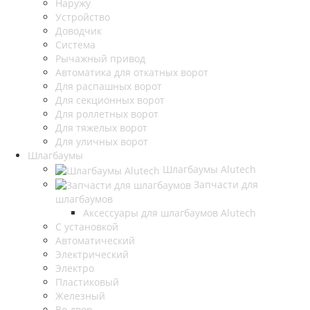
Наружу
Устройство
Доводчик
Система
Рычажный привод
Автоматика для откатных ворот
Для распашных ворот
Для секционных ворот
Для роллетных ворот
Для тяжелых ворот
Для уличных ворот
Шлагбаумы
Шлагбаумы Alutech
Запчасти для
шлагбаумов
Аксессуары для шлагбаумов Alutech
С установкой
Автоматический
Электрический
Электро
Пластиковый
Железный
Во двор