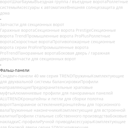
ворот
Шлагбаумы
Въездная группа / въездные ворота
Роллетные
системы
Аксессуары к автоматике
Внешняя солнцезащита для
дома
-
Запчасти для секционных ворот
Гаражные ворота
Секционные ворота Prestige
Секционные
ворота Trend
Промышленные ворота ProPlus
Роллетные
ворота
Скоростные ворота
Противопожарные секционные
ворота серии ProFire
Промышленные ворота
ProTrend
Панорамные ворота
Боковая дверь / гаражная
дверь
Запчасти для секционных ворот
-
Фальш-панели
Сэндвич-панели 40 мм серия TREND
Пружины
Комплектующие
для двухвальной системы балансировки
Профили
направляющие
Предохранительные храповые
муфты
Алюминиевые профили для панорамных панелей
ALUTREND
Кронштейны и петли для сборки полотна
ворот
Панорамное остекление
Кронштейны для торсионного
вала
Пружинные наконечники
Комплектующие для встроенной
калитки
Профили стальные собственного производства
Боковые
накладки
С-профили
Ручной привод
Аксессуары
Комплектующие
для боковой двери серии SDN
Усиливающие