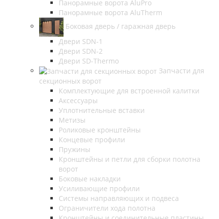
Панорамные ворота AluPro
Панорамные ворота AluTherm
Боковая дверь / гаражная дверь
Двери SDN-1
Двери SDN-2
Двери SD-Thermo
Запчасти для
секционных ворот
Комплектующие для встроенной калитки
Аксессуары
Уплотнительные вставки
Метизы
Роликовые кронштейны
Концевые профили
Пружины
Кронштейны и петли для сборки полотна
ворот
Боковые накладки
Усиливающие профили
Системы направляющих и подвеса
Ограничители хода полотна
Кронштейны и соединительные пластины