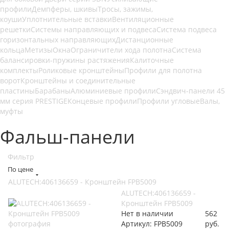
профили
Демпферы, шкивы
Тросы, зажимы,
коуши
Уплотнительные вставки
Вентиляционные
решетки
Системы направляющих и подвеса
Система подвеса
горизонтальных направляющих
Дистанционные
кольца
Метизы
Окна
Ограничители хода полотна
Система
балансировки-пружины растяжения
Калиточные
комплекты
Роликовые кронштейны
Профили для полотна
ворот
Кронштейны и соединительные
пластины
Барабаны
Алюминиевые профили
Сэндвич-панели 45
мм серия PRESTIGE
Концевые профили
Профили угловые
Валы,
муфты
Фальш-панели
Фильтр
По цене
ALUTECH:406136659 - Кронштейн FPB5009
ALUTECH:406136659 -
Кронштейн FPB5009
Нет в наличии
562
Артикул: FPB5009
руб.