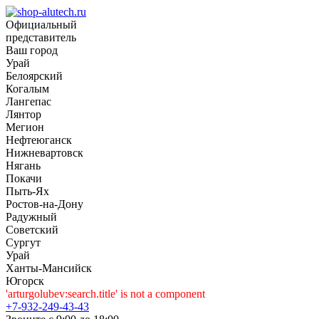
Официальный
представитель
Ваш город
Урай
Белоярский
Когалым
Лангепас
Лянтор
Мегион
Нефтеюганск
Нижневартовск
Нягань
Покачи
Пыть-Ях
Рoстов-на-Дону
Радужный
Советский
Сургут
Урай
Ханты-Мансийск
Югорск
'arturgolubev:search.title' is not a component
+7-932-249-43-43