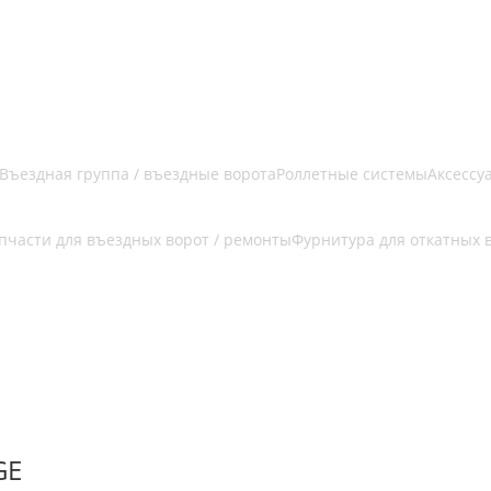
Въездная группа / въездные ворота
Роллетные системы
Аксессу
пчасти для въездных ворот / ремонты
Фурнитура для откатных 
GE