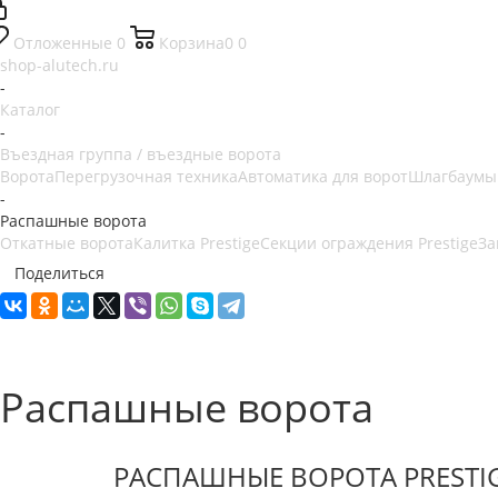
Отложенные
0
Корзина
0
0
shop-alutech.ru
-
Каталог
-
Въездная группа / въездные ворота
Ворота
Перегрузочная техника
Автоматика для ворот
Шлагбаумы
-
Распашные ворота
Откатные ворота
Калитка Prestige
Секции ограждения Prestige
За
Поделиться
Распашные ворота
РАСПАШНЫЕ ВОРОТА PRESTI