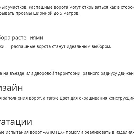
х участков. Распашные ворота могут открываться как в сторону
крывать проемы шириной до 5 метров.
бора растениями
йки — распашные ворота станут идеальным выбором.
 на въезде или дворовой территории, равного радиусу движени
изайн
 заполнения ворот, а также цвет для окрашивания конструкций
уатации
е испытания ворот «АЛЮТЕХ» помогли реализовать в изделиях