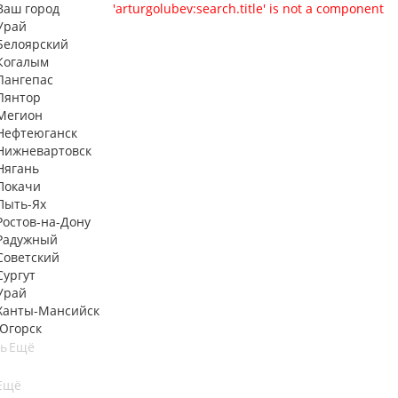
Ваш город
'arturgolubev:search.title' is not a component
Урай
Белоярский
Когалым
Лангепас
Лянтор
Мегион
Нефтеюганск
Нижневартовск
Нягань
Покачи
Пыть-Ях
Рoстов-на-Дону
Радужный
Советский
Сургут
Урай
Ханты-Мансийск
Югорск
ть
Ещё
Ещё