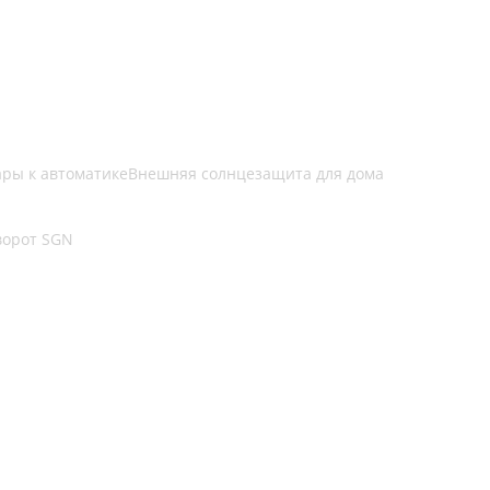
ары к автоматике
Внешняя солнцезащита для дома
ворот SGN