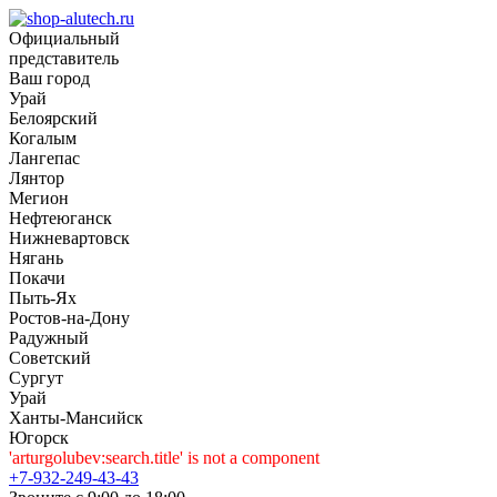
Официальный
представитель
Ваш город
Урай
Белоярский
Когалым
Лангепас
Лянтор
Мегион
Нефтеюганск
Нижневартовск
Нягань
Покачи
Пыть-Ях
Рoстов-на-Дону
Радужный
Советский
Сургут
Урай
Ханты-Мансийск
Югорск
'arturgolubev:search.title' is not a component
+7-932-249-43-43