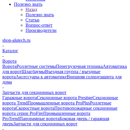
Полезно знать
Назад
Полезно знать
Статьи
Вопрос-ответ
Производители
shop-alutech.ru
-
Каталог
-
Ворота
Ворота
Роллетные системы
Перегрузочная техника
Автоматика
для ворот
Шлагбаумы
Въездная группа / въездные
ворота
Аксессуары к автоматике
Внешняя солнцезащита для
дома
-
Запчасти для секционных ворот
Гаражные ворота
Секционные ворота Prestige
Секционные
ворота Trend
Промышленные ворота ProPlus
Роллетные
ворота
Скоростные ворота
Противопожарные секционные
ворота серии ProFire
Промышленные ворота
ProTrend
Панорамные ворота
Боковая дверь / гаражная
дверь
Запчасти для секционных ворот
-