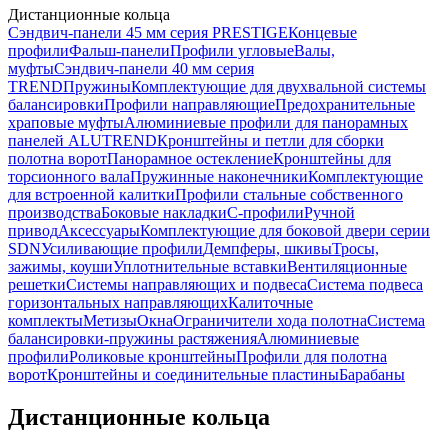
Дистанционные кольца
Сэндвич-панели 45 мм серия PRESTIGE
Концевые
профили
Фальш-панели
Профили угловые
Валы,
муфты
Сэндвич-панели 40 мм серия
TREND
Пружины
Комплектующие для двухвальной системы
балансировки
Профили направляющие
Предохранительные
храповые муфты
Алюминиевые профили для панорамных
панелей ALUTREND
Кронштейны и петли для сборки
полотна ворот
Панорамное остекление
Кронштейны для
торсионного вала
Пружинные наконечники
Комплектующие
для встроенной калитки
Профили стальные собственного
производства
Боковые накладки
С-профили
Ручной
привод
Аксессуары
Комплектующие для боковой двери серии
SDN
Усиливающие профили
Демпферы, шкивы
Тросы,
зажимы, коуши
Уплотнительные вставки
Вентиляционные
решетки
Системы направляющих и подвеса
Система подвеса
горизонтальных направляющих
Калиточные
комплекты
Метизы
Окна
Ограничители хода полотна
Система
балансировки-пружины растяжения
Алюминиевые
профили
Роликовые кронштейны
Профили для полотна
ворот
Кронштейны и соединительные пластины
Барабаны
Дистанционные кольца