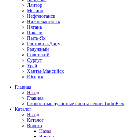
Лянтор
Мегион
Нефтеюганск
Нижневартовск
Нягань
Покачи
Пыть-Ях
Рoстов-на-Дону
Радужный
Советский
Сургут
Урай
Ханты-Мансийск
Югорск
Главная
Назад
Главная
Скоростные рулонные ворота серии TurboFlex
Каталог
Назад
Каталог
Ворота
Назад
Ворота