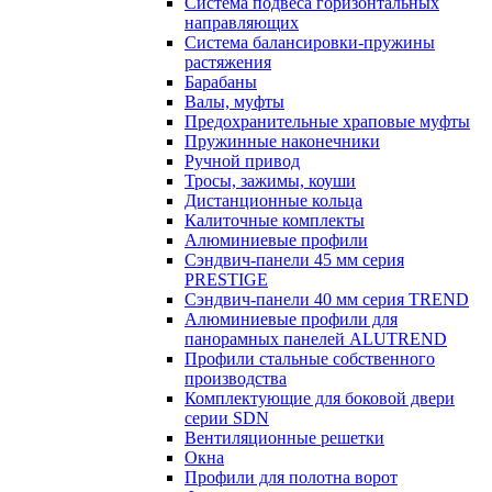
Система подвеса горизонтальных
направляющих
Система балансировки-пружины
растяжения
Барабаны
Валы, муфты
Предохранительные храповые муфты
Пружинные наконечники
Ручной привод
Тросы, зажимы, коуши
Дистанционные кольца
Калиточные комплекты
Алюминиевые профили
Сэндвич-панели 45 мм серия
PRESTIGE
Сэндвич-панели 40 мм серия TREND
Алюминиевые профили для
панорамных панелей ALUTREND
Профили стальные собственного
производства
Комплектующие для боковой двери
серии SDN
Вентиляционные решетки
Окна
Профили для полотна ворот