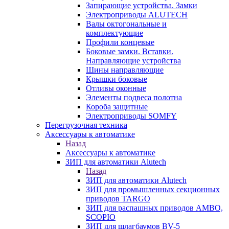
Запирающие устройства. Замки
Электроприводы ALUTECH
Валы октогональные и
комплектующие
Профили концевые
Боковые замки. Вставки.
Направляющие устройства
Шины направляющие
Крышки боковые
Отливы оконные
Элементы подвеса полотна
Короба защитные
Электроприводы SOMFY
Перегрузочная техника
Аксессуары к автоматике
Назад
Аксессуары к автоматике
ЗИП для автоматики Alutech
Назад
ЗИП для автоматики Alutech
ЗИП для промышленных секционных
приводов TARGO
ЗИП для распашных приводов AMBO,
SCOPIO
ЗИП для шлагбаумов BV-5