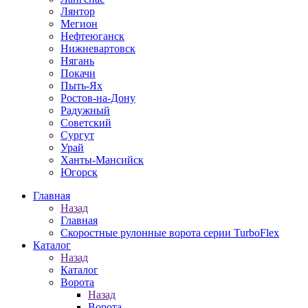
Лянтор
Мегион
Нефтеюганск
Нижневартовск
Нягань
Покачи
Пыть-Ях
Рoстов-на-Дону
Радужный
Советский
Сургут
Урай
Ханты-Мансийск
Югорск
Главная
Назад
Главная
Скоростные рулонные ворота серии TurboFlex
Каталог
Назад
Каталог
Ворота
Назад
Ворота