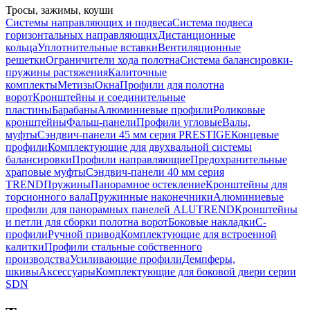
Тросы, зажимы, коуши
Системы направляющих и подвеса
Система подвеса
горизонтальных направляющих
Дистанционные
кольца
Уплотнительные вставки
Вентиляционные
решетки
Ограничители хода полотна
Система балансировки-
пружины растяжения
Калиточные
комплекты
Метизы
Окна
Профили для полотна
ворот
Кронштейны и соединительные
пластины
Барабаны
Алюминиевые профили
Роликовые
кронштейны
Фальш-панели
Профили угловые
Валы,
муфты
Сэндвич-панели 45 мм серия PRESTIGE
Концевые
профили
Комплектующие для двухвальной системы
балансировки
Профили направляющие
Предохранительные
храповые муфты
Сэндвич-панели 40 мм серия
TREND
Пружины
Панорамное остекление
Кронштейны для
торсионного вала
Пружинные наконечники
Алюминиевые
профили для панорамных панелей ALUTREND
Кронштейны
и петли для сборки полотна ворот
Боковые накладки
С-
профили
Ручной привод
Комплектующие для встроенной
калитки
Профили стальные собственного
производства
Усиливающие профили
Демпферы,
шкивы
Аксессуары
Комплектующие для боковой двери серии
SDN