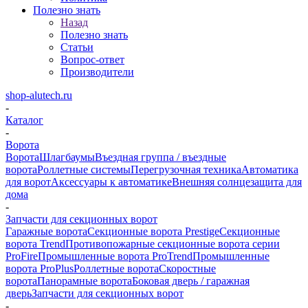
Полезно знать
Назад
Полезно знать
Статьи
Вопрос-ответ
Производители
shop-alutech.ru
-
Каталог
-
Ворота
Ворота
Шлагбаумы
Въездная группа / въездные
ворота
Роллетные системы
Перегрузочная техника
Автоматика
для ворот
Аксессуары к автоматике
Внешняя солнцезащита для
дома
-
Запчасти для секционных ворот
Гаражные ворота
Секционные ворота Prestige
Секционные
ворота Trend
Противопожарные секционные ворота серии
ProFire
Промышленные ворота ProTrend
Промышленные
ворота ProPlus
Роллетные ворота
Скоростные
ворота
Панорамные ворота
Боковая дверь / гаражная
дверь
Запчасти для секционных ворот
-