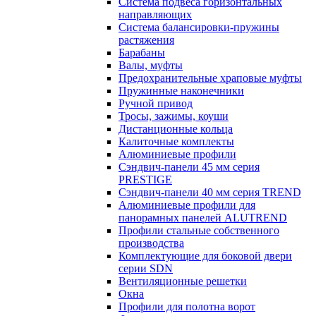
Система подвеса горизонтальных
направляющих
Система балансировки-пружины
растяжения
Барабаны
Валы, муфты
Предохранительные храповые муфты
Пружинные наконечники
Ручной привод
Тросы, зажимы, коуши
Дистанционные кольца
Калиточные комплекты
Алюминиевые профили
Сэндвич-панели 45 мм серия
PRESTIGE
Сэндвич-панели 40 мм серия TREND
Алюминиевые профили для
панорамных панелей ALUTREND
Профили стальные собственного
производства
Комплектующие для боковой двери
серии SDN
Вентиляционные решетки
Окна
Профили для полотна ворот