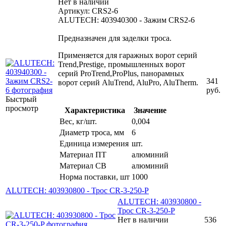
Нет в наличии
Артикул: CRS2-6
ALUTECH: 403940300 - Зажим CRS2-6
Предназначен для заделки троса.
Применяется для гаражных ворот серий
Trend,Prestige, промышленных ворот
серий ProTrend,ProPlus, панорамных
341
ворот серий AluTrend, AluPro, AluTherm.
руб.
Быстрый
просмотр
Характеристика
Значение
Вес, кг/шт.
0,004
Диаметр троса, мм
6
Единица измерения
шт.
Материал ПТ
алюминий
Материал СВ
алюминий
Норма поставки, шт
1000
ALUTECH: 403930800 - Трос CR-3-250-P
ALUTECH: 403930800 -
Трос CR-3-250-P
Нет в наличии
536