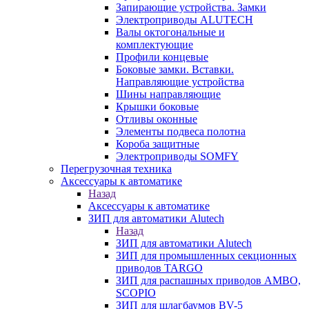
Запирающие устройства. Замки
Электроприводы ALUTECH
Валы октогональные и
комплектующие
Профили концевые
Боковые замки. Вставки.
Направляющие устройства
Шины направляющие
Крышки боковые
Отливы оконные
Элементы подвеса полотна
Короба защитные
Электроприводы SOMFY
Перегрузочная техника
Аксессуары к автоматике
Назад
Аксессуары к автоматике
ЗИП для автоматики Alutech
Назад
ЗИП для автоматики Alutech
ЗИП для промышленных секционных
приводов TARGO
ЗИП для распашных приводов AMBO,
SCOPIO
ЗИП для шлагбаумов BV-5