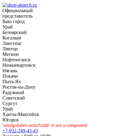
Официальный
представитель
Ваш город
Урай
Белоярский
Когалым
Лангепас
Лянтор
Мегион
Нефтеюганск
Нижневартовск
Нягань
Покачи
Пыть-Ях
Рoстов-на-Дону
Радужный
Советский
Сургут
Урай
Ханты-Мансийск
Югорск
'arturgolubev:search.title' is not a component
+7-932-249-43-43