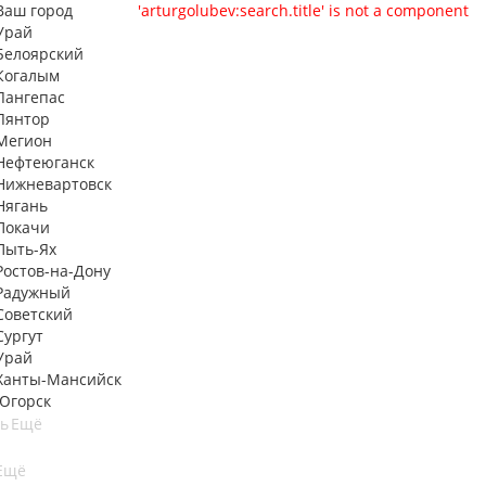
Ваш город
'arturgolubev:search.title' is not a component
Урай
Белоярский
Когалым
Лангепас
Лянтор
Мегион
Нефтеюганск
Нижневартовск
Нягань
Покачи
Пыть-Ях
Рoстов-на-Дону
Радужный
Советский
Сургут
Урай
Ханты-Мансийск
Югорск
ть
Ещё
Ещё