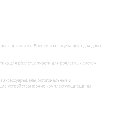
ары к автоматике
Внешняя солнцезащита для дома
тика для роллет
Запчасти для роллетных систем
и аксессуары
Валы октогональные и
щие устройства
Прочие комплектующие
Шины