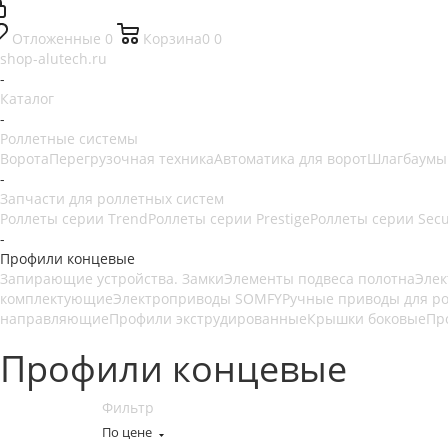
Отложенные
0
Корзина
0
0
shop-alutech.ru
-
Каталог
-
Роллетные системы
Ворота
Перегрузочная техника
Автоматика для ворот
Шлагбаумы
-
Запчасти для роллетных систем
Роллеты серии Trend
Роллеты серии Prestige
Роллеты серии Secu
-
Профили концевые
Запирающие устройства. Замки
Элементы подвеса полотна
Эле
комплектующие
Электроприводы SOMFY
Ручные приводы для р
направляющие
Профили экструдированные
Крышки боковые
Пр
Профили концевые
Фильтр
По цене