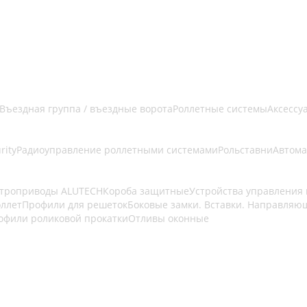
Въездная группа / въездные ворота
Роллетные системы
Аксессу
rity
Радиоуправление роллетными системами
Рольставни
Автома
ктроприводы ALUTECH
Короба защитные
Устройства управления 
оллет
Профили для решеток
Боковые замки. Вставки. Направляю
офили роликовой прокатки
Отливы оконные