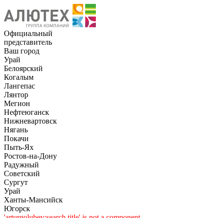
Официальный
представитель
Ваш город
Урай
Белоярский
Когалым
Лангепас
Лянтор
Мегион
Нефтеюганск
Нижневартовск
Нягань
Покачи
Пыть-Ях
Рoстов-на-Дону
Радужный
Советский
Сургут
Урай
Ханты-Мансийск
Югорск
'arturgolubev:search.title' is not a component