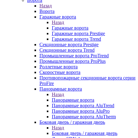
Ворота
Назад
Ворота
Гаражные ворота
Назад
Гаражные ворота
Гаражные ворота Prestige
Гаражные ворота Trend
Секционные ворота Prestige
Секционные ворота Trend
Промышленные ворота ProTrend
Промышленные ворота ProPlus
Роллетные ворота
Скоростные ворота
Противопожарные секционные ворота серии
ProFire
Панорамные ворота
Назад
Панорамные ворота
Панорамные ворота AluTrend
Панорамные ворота AluPro
Панорамные ворота AluTherm
Боковая дверь / гаражная дверь
Назад
Боковая дверь / гаражная дверь