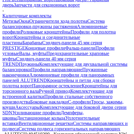
дверь
Запчасти для секционных ворот
-
Калиточные комплекты
Метизы
Окна
Ограничители хода полотна
Система
балансировки-пружины растяжения
Алюминиевые
профили
Роликовые кронштейны
Профили для полотна
ворот
Кронштейны и соединительные
пластины
Барабаны
Сэндвич-панели 45 мм серия
PRESTIGE
Концевые профили
Фальш-панели
Профили
угловые
Валы, муфты
Предохранительные храповые
муфты
Сэндвич-панели 40 мм серия
TREND
Пружины
Комплектующие для двухвальной системы
балансировки
Профили направляющие
Пружинные
наконечники
Алюминиевые профили для панорамных
панелей ALUTREND
Кронштейны и петли для сборки
полотна ворот
Панорамное остекление
Кронштейны для
торсионного вала
Ручной привод
Комплектующие для
встроенной калитки
Профили стальные собственного
производства
Боковые накладки
С-профили
Тросы, зажимы,
коуши
Аксессуары
Комплектующие для боковой двери серии
SDN
Усиливающие профили
Демпферы,
шкивы
Дистанционные кольца
Уплотнительные
вставки
Вентиляционные решетки
Системы направляющих и
подвеса
Система подвеса горизонтальных направляющих