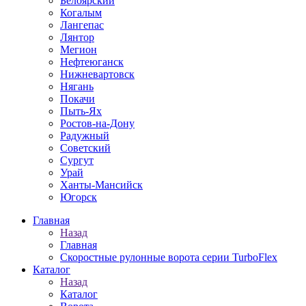
Белоярский
Когалым
Лангепас
Лянтор
Мегион
Нефтеюганск
Нижневартовск
Нягань
Покачи
Пыть-Ях
Рoстов-на-Дону
Радужный
Советский
Сургут
Урай
Ханты-Мансийск
Югорск
Главная
Назад
Главная
Скоростные рулонные ворота серии TurboFlex
Каталог
Назад
Каталог