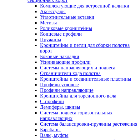
секционных ворот
Комплектующие для встроенной калитки
Аксессуары
Уплотнительные вставки
Метизы
Роликовые кронштейны
Концевые профили
Пружины
Кронштейны и петли для сборки полотна
ворот
Боковые накладки
Усиливающие профили
Системы направляющих и подвеса
Ограничители хода полотна
Кронштейны и соединительные пластины
Профили угловые
Профили направляющие
Кронштейны для торсионного вала
С-профили
Демпферы, шкивы
Система подвеса горизонтальных
направляющих
Система балансировки-пружины растяжения
Барабаны
Валы, муфты