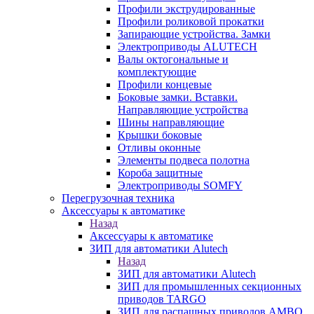
Профили экструдированные
Профили роликовой прокатки
Запирающие устройства. Замки
Электроприводы ALUTECH
Валы октогональные и
комплектующие
Профили концевые
Боковые замки. Вставки.
Направляющие устройства
Шины направляющие
Крышки боковые
Отливы оконные
Элементы подвеса полотна
Короба защитные
Электроприводы SOMFY
Перегрузочная техника
Аксессуары к автоматике
Назад
Аксессуары к автоматике
ЗИП для автоматики Alutech
Назад
ЗИП для автоматики Alutech
ЗИП для промышленных секционных
приводов TARGO
ЗИП для распашных приводов AMBO,