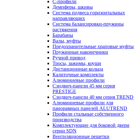
С-профили
Демпферы, шкивы
Система подвеса горизонтальных
направляющих
Система балансировки-пружины
растяжения
Барабаны
Валы, муфты
Предохранительные храповые муфты
Пружинные наконечники
Ручной привод
Тросы, зажимы, коуши
Дистанционные кольца
Калиточные комплекты
Алюминиевые профили
Сэндвич-панели 45 мм серия
PRESTIGE
Сэндвич-панели 40 мм серия TREND
Алюминиевые профили для
панорамных панелей ALUTREND
Профили стальные собственного
производства
Комплектующие для боковой двери
серии SDN
Вентиляционные решетки