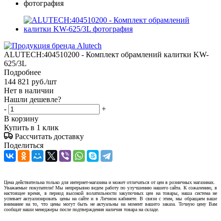
ALUTECH:404510200 - Комплект обрамлений калитки KW-
625/3L
Подробнее
144 821
руб.
/шт
Нет в наличии
Нашли дешевле?
-
+
В корзину
Купить в 1 клик
Рассчитать доставку
Поделиться
Цена действительна только для интернет-магазина и может отличаться от цен в розничных магазинах.
Уважаемые покупатели! Мы непрерывно ведем работу по улучшению нашего сайта. К сожалению, в
настоящее время, в период высокой волатильности закупочных цен на товары, наша система не
успевает актуализировать цены на сайте и в Личном кабинете. В связи с этим, мы обращаем ваше
внимание на то, что цены могут быть не актуальны на момент вашего заказа. Точную цену Вам
сообщат наши менеджеры после подтверждения наличия товара на складе.