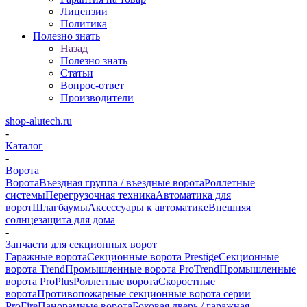
Лицензии
Политика
Полезно знать
Назад
Полезно знать
Статьи
Вопрос-ответ
Производители
shop-alutech.ru
-
Каталог
-
Ворота
Ворота
Въездная группа / въездные ворота
Роллетные
системы
Перегрузочная техника
Автоматика для
ворот
Шлагбаумы
Аксессуары к автоматике
Внешняя
солнцезащита для дома
-
Запчасти для секционных ворот
Гаражные ворота
Секционные ворота Prestige
Секционные
ворота Trend
Промышленные ворота ProTrend
Промышленные
ворота ProPlus
Роллетные ворота
Скоростные
ворота
Противопожарные секционные ворота серии
ProFire
Панорамные ворота
Боковая дверь / гаражная