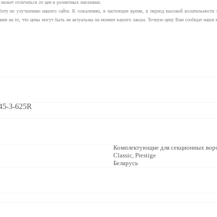
и может отличаться от цен в розничных магазинах.
ту по улучшению нашего сайта. К сожалению, в настоящее время, в период высокой волатильности за
ание на то, что цены могут быть не актуальны на момент вашего заказа. Точную цену Вам сообщат наши 
45-3-625R
Комплектующие для секционных вор
Classic, Prestige
Беларусь