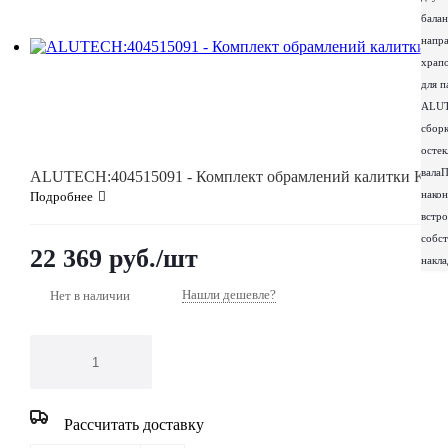
бала
напр
храп
для 
ALU
сборк
остек
вала
П
ALUTECH:404515091 - 
нако
Подробнее
встро
собст
22 369
руб.
/шт
накла
Нашли дешевле?
Нет в наличии
Рассчитать доставку