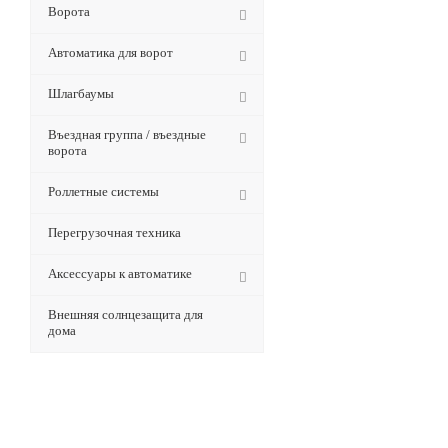
Ворота
Автоматика для ворот
Шлагбаумы
Въездная группа / въездные
ворота
Роллетные системы
Перегрузочная техника
Аксессуары к автоматике
Внешняя солнцезащита для
дома
Будьте всегда в курсе!
Узнавайте о скидках и акциях
первым