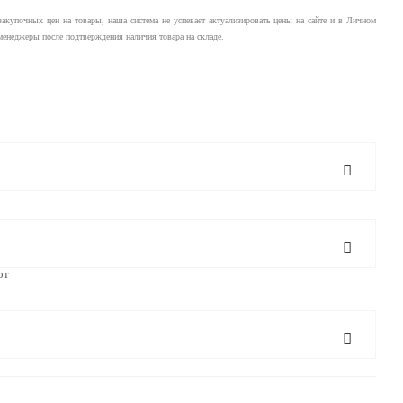
купочных цен на товары, наша система не успевает актуализировать цены на сайте и в Личном
менеджеры после подтверждения наличия товара на складе.
от