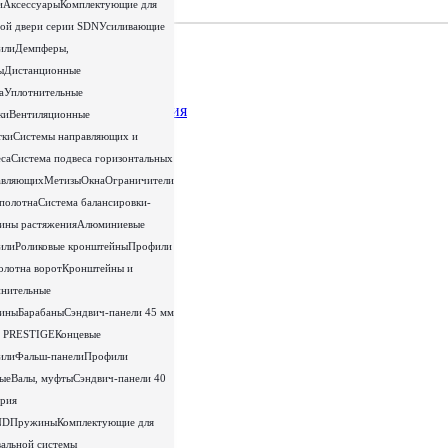
и
Аксессуары
Комплектующие для
вой двери серии SDN
Усиливающие
или
Демпферы,
ы
Дистанционные
а
Уплотнительные
ки
Вентиляционные
тки
Системы направляющих и
еса
Система подвеса горизонтальных
авляющих
Метизы
Окна
Ограничители
 полотна
Система балансировки-
ины растяжения
Алюминиевые
или
Роликовые кронштейны
Профили
олотна ворот
Кронштейны и
инительные
тины
Барабаны
Сэндвич-панели 45 мм
я PRESTIGE
Концевые
или
Фальш-панели
Профили
вые
Валы, муфты
Сэндвич-панели 40
ерия
ND
Пружины
Комплектующие для
вальной системы