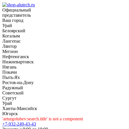
Официальный
представитель
Ваш город
Урай
Белоярский
Когалым
Лангепас
Лянтор
Мегион
Нефтеюганск
Нижневартовск
Нягань
Покачи
Пыть-Ях
Рoстов-на-Дону
Радужный
Советский
Сургут
Урай
Ханты-Мансийск
Югорск
'arturgolubev:search.title' is not a component
+7-932-249-43-43