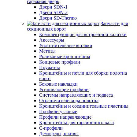
гаражная дверь
Двери SDN-1
Двери SDN-2
Двери SD-Thermo
Запчасти для
секционных ворот
Комплектующие для встроенной калитки
Аксессуары
Уплотнительные вставки
Метизы
Роликовые кронштейны
Концевые профили
Пружины
Кронштейны и петли для сборки полотна
ворот
Боковые накладки
Усиливающие профили
Системы направляющих и подвеса
Ограничители хода полотна
Кронштейны и соединительные пластины
Профили угловые
Профили направляющие
Кронштейны для торсионного вала
С-профили
Демпферы, шкивы