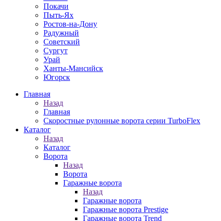
Покачи
Пыть-Ях
Рoстов-на-Дону
Радужный
Советский
Сургут
Урай
Ханты-Мансийск
Югорск
Главная
Назад
Главная
Скоростные рулонные ворота серии TurboFlex
Каталог
Назад
Каталог
Ворота
Назад
Ворота
Гаражные ворота
Назад
Гаражные ворота
Гаражные ворота Prestige
Гаражные ворота Trend