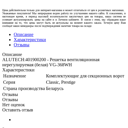
Цена действительна только для интернет-магазина и может отличаться от цен в розничных магазинах.
Уважаемые покупатели! Мы непрерывно ведем работу по улучшению нашего сайта. К сожалению, в
настоящее время, в период высокой волатильности закупочных цен на товары, наша система не
успевает актуализировать цены на сайте и в Личном кабинете. В связи с этим, мы обращаем ваше
внимание на то, что цены могут быть не актуальны на момент вашего заказа. Точную цену Вам
сообщат наши менеджеры после подтверждения наличия товара на складе.
Описание
Характеристики
Отзывы
Описание
ALUTECH:401900200 - Решетка вентиляционная
нерегулируемая (белая) VG-368WH
Характеристики
Назначение
Комплектующие для секционных ворот
Серия
Classic, Prestige
Страна производства
Беларусь
Отзывы
Отзывы
Нет оценок
Оставить отзыв