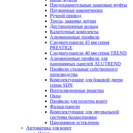
Предохранительные храповые муфты
Пружинные наконечники
Ручной привод
Тросы, зажимы, коуши
Дистанционные кольца
Калиточные комплекты
Алюминиевые профили
Сэндвич-панели 45 мм серия
PRESTIGE
Сэндвич-панели 40 мм серия TREND
Алюминиевые профили для
панорамных панелей ALUTREND
Профили стальные собственного
производства
Комплектующие для боковой двери
серии SDN
Вентиляционные решетки
Окна
Профили для полотна ворот
Фальш-панели
Комплектующие для двухвальной
системы балансировки
Панорамное остекление
Автоматика для ворот