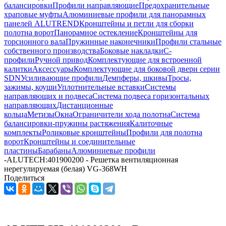
балансировки
Профили направляющие
Предохранительные
храповые муфты
Алюминиевые профили для панорамных
панелей ALUTREND
Кронштейны и петли для сборки
полотна ворот
Панорамное остекление
Кронштейны для
торсионного вала
Пружинные наконечники
Профили стальные
собственного производства
Боковые накладки
С-
профили
Ручной привод
Комплектующие для встроенной
калитки
Аксессуары
Комплектующие для боковой двери серии
SDN
Усиливающие профили
Демпферы, шкивы
Тросы,
зажимы, коуши
Уплотнительные вставки
Системы
направляющих и подвеса
Система подвеса горизонтальных
направляющих
Дистанционные
кольца
Метизы
Окна
Ограничители хода полотна
Система
балансировки-пружины растяжения
Калиточные
комплекты
Роликовые кронштейны
Профили для полотна
ворот
Кронштейны и соединительные
пластины
Барабаны
Алюминиевые профили
-
ALUTECH:401900200 - Решетка вентиляционная
нерегулируемая (белая) VG-368WH
Поделиться