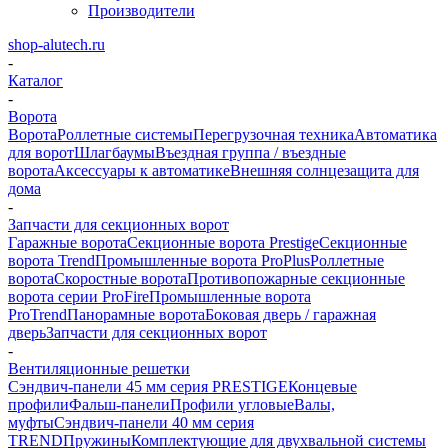
Производители
shop-alutech.ru
-
Каталог
-
Ворота
Ворота
Роллетные системы
Перегрузочная техника
Автоматика
для ворот
Шлагбаумы
Въездная группа / въездные
ворота
Аксессуары к автоматике
Внешняя солнцезащита для
дома
-
Запчасти для секционных ворот
Гаражные ворота
Секционные ворота Prestige
Секционные
ворота Trend
Промышленные ворота ProPlus
Роллетные
ворота
Скоростные ворота
Противопожарные секционные
ворота серии ProFire
Промышленные ворота
ProTrend
Панорамные ворота
Боковая дверь / гаражная
дверь
Запчасти для секционных ворот
-
Вентиляционные решетки
Сэндвич-панели 45 мм серия PRESTIGE
Концевые
профили
Фальш-панели
Профили угловые
Валы,
муфты
Сэндвич-панели 40 мм серия
TREND
Пружины
Комплектующие для двухвальной системы