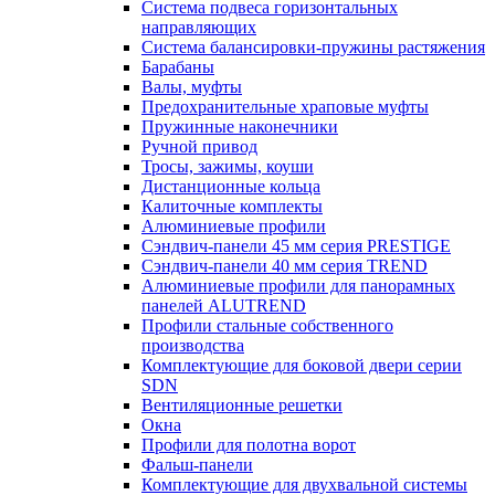
Система подвеса горизонтальных
направляющих
Система балансировки-пружины растяжения
Барабаны
Валы, муфты
Предохранительные храповые муфты
Пружинные наконечники
Ручной привод
Тросы, зажимы, коуши
Дистанционные кольца
Калиточные комплекты
Алюминиевые профили
Сэндвич-панели 45 мм серия PRESTIGE
Сэндвич-панели 40 мм серия TREND
Алюминиевые профили для панорамных
панелей ALUTREND
Профили стальные собственного
производства
Комплектующие для боковой двери серии
SDN
Вентиляционные решетки
Окна
Профили для полотна ворот
Фальш-панели
Комплектующие для двухвальной системы