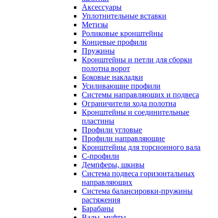
Аксессуары
Уплотнительные вставки
Метизы
Роликовые кронштейны
Концевые профили
Пружины
Кронштейны и петли для сборки
полотна ворот
Боковые накладки
Усиливающие профили
Системы направляющих и подвеса
Ограничители хода полотна
Кронштейны и соединительные
пластины
Профили угловые
Профили направляющие
Кронштейны для торсионного вала
С-профили
Демпферы, шкивы
Система подвеса горизонтальных
направляющих
Система балансировки-пружины
растяжения
Барабаны
Валы, муфты