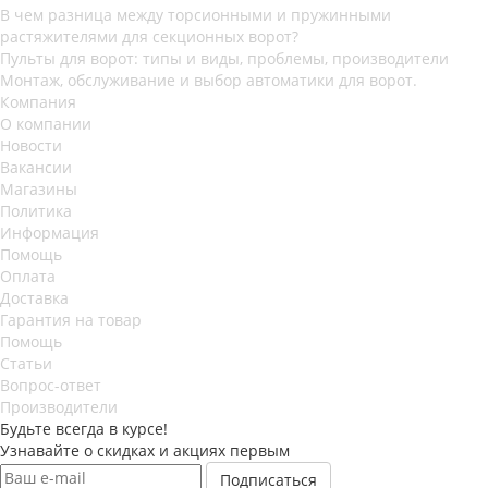
В чем разница между торсионными и пружинными
растяжителями для секционных ворот?
Пульты для ворот: типы и виды, проблемы, производители
Монтаж, обслуживание и выбор автоматики для ворот.
Компания
О компании
Новости
Вакансии
Магазины
Политика
Информация
Помощь
Оплата
Доставка
Гарантия на товар
Помощь
Статьи
Вопрос-ответ
Производители
Будьте всегда в курсе!
Узнавайте о скидках и акциях первым